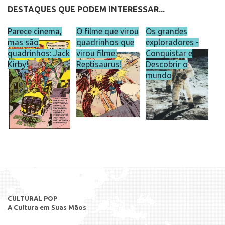
DESTAQUES QUE PODEM INTERESSAR...
Parece cinema,
O filme que virou
Os grandes
mas são
quadrinhos que
exploradores -
quadrinhos: Jack
virou filme:
Conquistar e
Kirby!
Reptisaurus!
Descobrir o
mundo
CULTURAL POP
A Cultura em Suas Mãos