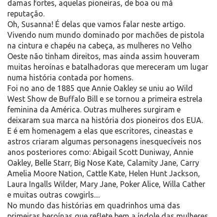
damas fortes, aquelas pioneiras, de boa ou má
reputação.
Oh, Susanna! É delas que vamos falar neste artigo.
Vivendo num mundo dominado por machões de pistola
na cintura e chapéu na cabeça, as mulheres no Velho
Oeste não tinham direitos, mas ainda assim houveram
muitas heroínas e batalhadoras que mereceram um lugar
numa história contada por homens.
Foi no ano de 1885 que Annie Oakley se uniu ao Wild
West Show de Buffalo Bill e se tornou a primeira estrela
feminina da América. Outras mulheres surgiram e
deixaram sua marca na história dos pioneiros dos EUA.
E é em homenagem a elas que escritores, cineastas e
astros criaram algumas personagens inesquecíveis nos
anos posteriores como: Abigail Scott Duniway, Annie
Oakley, Belle Starr, Big Nose Kate, Calamity Jane, Carry
Amelia Moore Nation, Cattle Kate, Helen Hunt Jackson,
Laura Ingalls Wilder, Mary Jane, Poker Alice, Willa Cather
e muitas outras cowgirls....
No mundo das histórias em quadrinhos uma das
primeiras heroínas que reflete bem a índole das mulheres