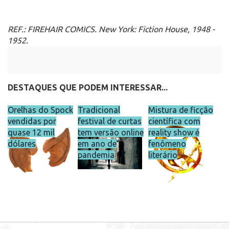
REF.: FIREHAIR COMICS. New York: Fiction House, 1948 -
1952.
DESTAQUES QUE PODEM INTERESSAR...
Orelhas do Spock
Tradicional
Mistura de ficção
vendidas por
festival de curtas
científica com
quase 12 mil
tem versão online
reality show é
dólares
em ano de
fenômeno
pandemia
literário