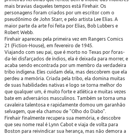
mais bravias daqueles tempos está Firehair. Os
personagens foram criados por um escritor com o
pseudônimo de John Starr, e pelo artista Lee Elias. A
maior parte da arte foi feita por Elias, Bob Lubbers e
Robert Webb.
Firehair apareceu pela primeira vez em Rangers Comics
21 (Fiction-House), em fevereiro de 1945.
Viajando com seu pai, que é morto no Texas por foras-
da-lei disfarçados de índios, ela é deixada para morrer, e
acaba sendo encontrada por um membro da verdadeira
tribo indígena. Eles cuidam dela, mas descobrem que ela
perdeu a memória. Criada pela tribo, ela domina muitas
de suas habilidades nativas e logo se torna melhor do
que qualquer um, é muito forte e atlética e muitas vezes
bate em adversários masculinos. Também se torna uma
cavaleira talentosa e rapidamente domou um garanhão
selvagem, que ela chamou de "Olho do Diabo".
Firehair finalmente recupera sua memória, e descobre
que seu nome real é Lynn Cabot e viaja de volta para
Boston para reivindicar sua herança, mas não demora a